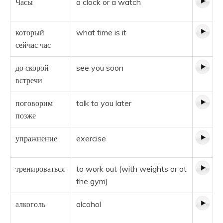
Часы
a clock or a watch
который
what time is it
сейчас час
до скорой
see you soon
встречи
поговорим
talk to you later
позже
упражнение
exercise
тренироваться
to work out (with weights or at
the gym)
алкоголь
alcohol