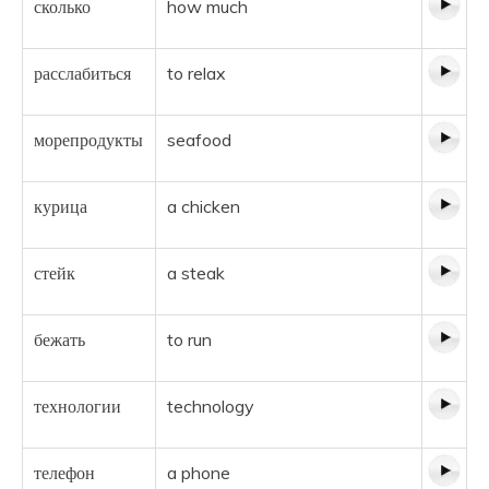
сколько
how much
расслабиться
to relax
морепродукты
seafood
курица
a chicken
стейк
a steak
бежать
to run
технологии
technology
телефон
a phone