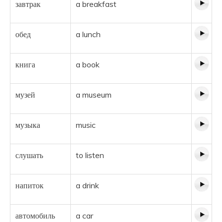
завтрак
a breakfast
обед
a lunch
книга
a book
музей
a museum
музыка
music
слушать
to listen
напиток
a drink
автомобиль
a car