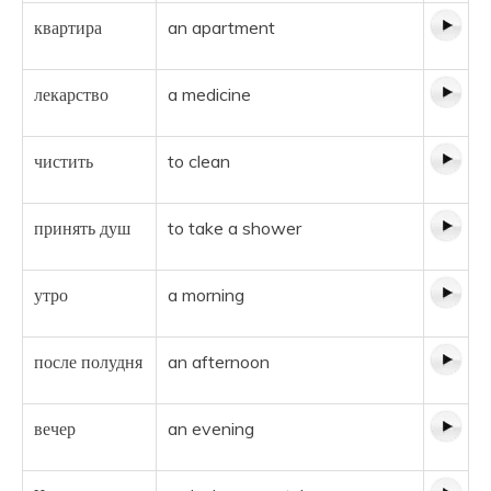
квартира
an apartment
лекарство
a medicine
чистить
to clean
принять душ
to take a shower
утро
a morning
после полудня
an afternoon
вечер
an evening