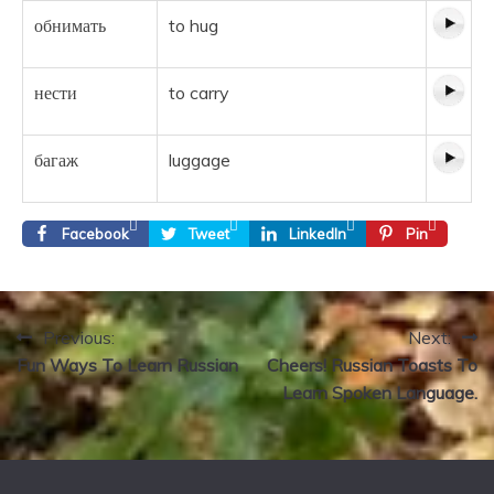
обнимать
to hug
нести
to carry
багаж
luggage
Facebook
Tweet
LinkedIn
Pin
Previous:
Next:
Post
Fun Ways To Learn Russian
Cheers! Russian Toasts To
navigation
Learn Spoken Language.