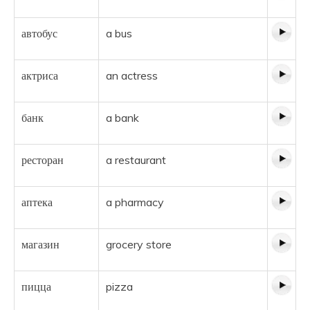
автобус
a bus
актриса
an actress
банк
a bank
ресторан
a restaurant
аптека
a pharmacy
магазин
grocery store
пицца
pizza